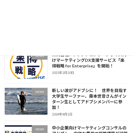
2026年4月30日
みなさん、はじめまして。「アド・ブシ
NEWS
バ」です！ 株式会社アドブシ コーポ
レートキャラクター導入のお知らせ
2025年12月2日
株式会社アドブシ、エンタープライズ向
NEWS
けマーケティングDX支援サービス「楽
得戦略 for Enterprise」を開始！
2025年2月20日
新しい波がアドブシに！ 世界を目指す
NEWS
大学生サーファー、藤本世音さんがイン
ターン生としてアドブシメンバーに参
加！
2024年8月1日
中小企業向けマーケティングコンサルの
NEWS