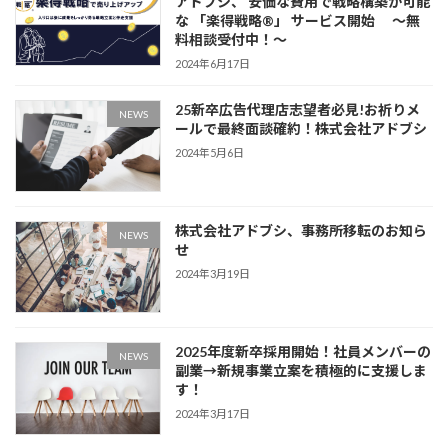
アドブシ、 安価な費用で戦略構築が可能
な 「楽得戦略®️」 サービス開始 〜無
料相談受付中！〜
2024年6月17日
25新卒広告代理店志望者必見!お祈りメ
NEWS
ールで最終面談確約！株式会社アドブシ
2024年5月6日
株式会社アドブシ、事務所移転のお知ら
NEWS
せ
2024年3月19日
2025年度新卒採用開始！社員メンバーの
NEWS
副業→新規事業立案を積極的に支援しま
す！
2024年3月17日