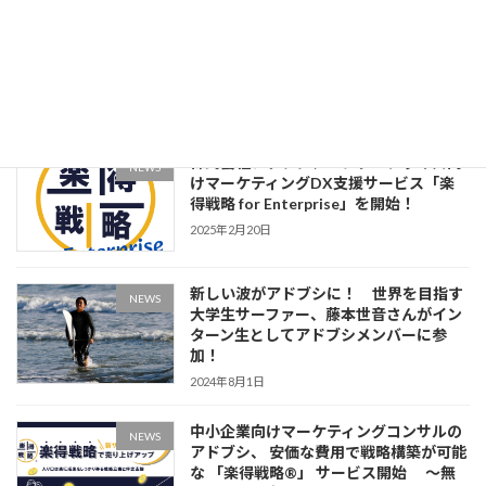
みなさん、はじめまして。「アド・ブシ
NEWS
バ」です！ 株式会社アドブシ コーポ
レートキャラクター導入のお知らせ
2025年12月2日
株式会社アドブシ、エンタープライズ向
NEWS
けマーケティングDX支援サービス「楽
得戦略 for Enterprise」を開始！
2025年2月20日
新しい波がアドブシに！ 世界を目指す
NEWS
大学生サーファー、藤本世音さんがイン
ターン生としてアドブシメンバーに参
加！
2024年8月1日
中小企業向けマーケティングコンサルの
NEWS
アドブシ、 安価な費用で戦略構築が可能
な 「楽得戦略®️」 サービス開始 〜無