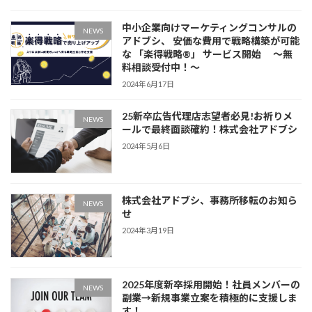
中小企業向けマーケティングコンサルの
NEWS
アドブシ、 安価な費用で戦略構築が可能
な 「楽得戦略®️」 サービス開始 〜無
料相談受付中！〜
2024年6月17日
25新卒広告代理店志望者必見!お祈りメ
NEWS
ールで最終面談確約！株式会社アドブシ
2024年5月6日
株式会社アドブシ、事務所移転のお知ら
NEWS
せ
2024年3月19日
2025年度新卒採用開始！社員メンバーの
NEWS
副業→新規事業立案を積極的に支援しま
す！