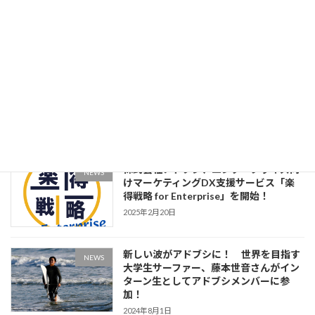
NEWS
ブシ、CMO候補育成インターンの募集
を開始
2026年4月30日
みなさん、はじめまして。「アド・ブシ
NEWS
バ」です！ 株式会社アドブシ コーポ
レートキャラクター導入のお知らせ
2025年12月2日
株式会社アドブシ、エンタープライズ向
NEWS
けマーケティングDX支援サービス「楽
得戦略 for Enterprise」を開始！
2025年2月20日
新しい波がアドブシに！ 世界を目指す
NEWS
大学生サーファー、藤本世音さんがイン
ターン生としてアドブシメンバーに参
加！
2024年8月1日