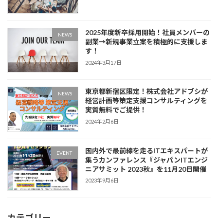
2025年度新卒採用開始！社員メンバーの
NEWS
副業→新規事業立案を積極的に支援しま
す！
2024年3月17日
東京都新宿区限定！株式会社アドブシが
NEWS
経営計画等策定支援コンサルティングを
実質無料でご提供！
2024年2月6日
国内外で最前線を走るITエキスパートが
EVENT
集うカンファレンス『ジャパンITエンジ
ニアサミット 2023秋』を11月20日開催
2023年9月6日
カテゴリー