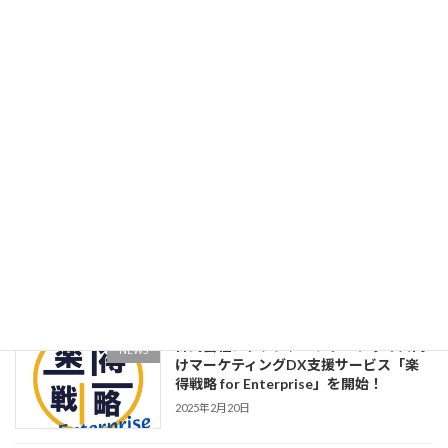
の「3ステップコンサルティング」 2023
年1月分以降の申し込みを開始！
2023年1月5日
将来CMOを担う人材へ。株式会社アド
NEWS
ブシ、CMO候補育成インターンの募集
を開始
2026年4月30日
みなさん、はじめまして。「アド・ブシ
NEWS
バ」です！ 株式会社アドブシ コーポ
レートキャラクター導入のお知らせ
2025年12月2日
株式会社アドブシ、エンタープライズ向
NEWS
けマーケティングDX支援サービス「楽
得戦略 for Enterprise」を開始！
2025年2月20日