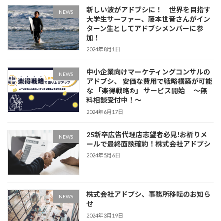
新しい波がアドブシに！ 世界を目指す
NEWS
大学生サーファー、藤本世音さんがイン
ターン生としてアドブシメンバーに参
加！
2024年8月1日
中小企業向けマーケティングコンサルの
NEWS
アドブシ、 安価な費用で戦略構築が可能
な 「楽得戦略®️」 サービス開始 〜無
料相談受付中！〜
2024年6月17日
25新卒広告代理店志望者必見!お祈りメ
NEWS
ールで最終面談確約！株式会社アドブシ
2024年5月6日
株式会社アドブシ、事務所移転のお知ら
NEWS
せ
2024年3月19日