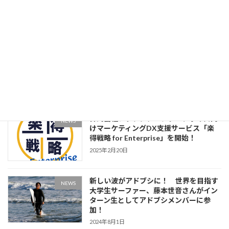
ブシ、CMO候補育成インターンの募集
を開始
2026年4月30日
みなさん、はじめまして。「アド・ブシ
NEWS
バ」です！ 株式会社アドブシ コーポ
レートキャラクター導入のお知らせ
2025年12月2日
株式会社アドブシ、エンタープライズ向
NEWS
けマーケティングDX支援サービス「楽
得戦略 for Enterprise」を開始！
2025年2月20日
新しい波がアドブシに！ 世界を目指す
NEWS
大学生サーファー、藤本世音さんがイン
ターン生としてアドブシメンバーに参
加！
2024年8月1日