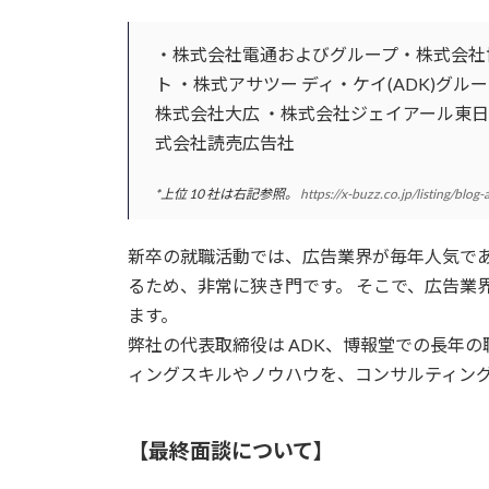
・株式会社電通およびグループ・株式会社
ト ・株式アサツー ディ・ケイ(ADK)グル
株式会社大広 ・株式会社ジェイアール東日
式会社読売広告社
*上位 10 社は右記参照。
https://x-buzz.co.jp/listing/blog
新卒の就職活動では、広告業界が毎年人気であり
るため、非常に狭き門です。 そこで、広告業
ます。
弊社の代表取締役は ADK、博報堂での⻑年
ィングスキルやノウハウを、コンサルティン
【最終面談について】