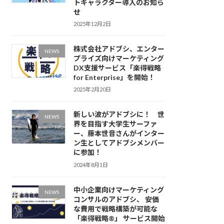
トキャラクター導入のお知ら
せ
2025年12月2日
株式会社アドブシ、エンター
NEWS
プライズ向けマーケティング
DX支援サービス「楽得戦略
for Enterprise」を開始！
2025年2月20日
新しい波がアドブシに！ 世
NEWS
界を目指す大学生サーファ
ー、藤本世音さんがインター
ン生としてアドブシメンバー
に参加！
2024年8月1日
中小企業向けマーケティング
NEWS
コンサルのアドブシ、 安価
な費用で戦略構築が可能な
「楽得戦略®️」 サービス開始