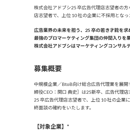
更
株式会社アドブシ25 卒広告代理店志望者の方
新
日
店志望者で、上位 10 社の企業に不採用とな
時
:
広告業界の未来を担う、25 卒の若き才能を求
最強のプロマーケティング集団の仲間入りを
株式会社アドブシはマーケティングコンサル
募集概要
中規模企業／BtoB向け総合広告代理業を展
締役CEO：関口 典史］は25新卒、広告代
25 卒広告代理店志望者で、上位 10 社の
終面談の確約をいたします。
【対象企業】*