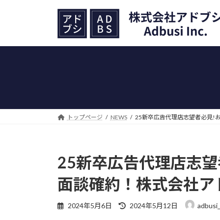
コ
ナ
ン
ビ
テ
ゲ
ン
ー
ツ
シ
へ
ョ
ス
ン
キ
に
ッ
移
プ
動
トップページ
NEWS
25新卒広告代理店志望者必見!
25新卒広告代理店志望
面談確約！株式会社ア
最
2024年5月6日
2024年5月12日
adbusi
終