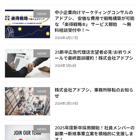
中小企業向けマーケティングコンサルの
NEWS
アドブシ、 安価な費用で戦略構築が可能
な 「楽得戦略®️」 サービス開始 〜無
料相談受付中！〜
2024年6月17日
25新卒広告代理店志望者必見!お祈りメ
NEWS
ールで最終面談確約！株式会社アドブシ
2024年5月6日
株式会社アドブシ、事務所移転のお知ら
NEWS
せ
2024年3月19日
2025年度新卒採用開始！社員メンバーの
NEWS
副業→新規事業立案を積極的に支援しま
す！