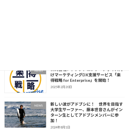
NEWS
ブシ、CMO候補育成インターンの募集
を開始
2026年4月30日
みなさん、はじめまして。「アド・ブシ
NEWS
バ」です！ 株式会社アドブシ コーポ
レートキャラクター導入のお知らせ
2025年12月2日
株式会社アドブシ、エンタープライズ向
NEWS
けマーケティングDX支援サービス「楽
得戦略 for Enterprise」を開始！
2025年2月20日
新しい波がアドブシに！ 世界を目指す
NEWS
大学生サーファー、藤本世音さんがイン
ターン生としてアドブシメンバーに参
加！
2024年8月1日